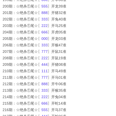
200期：☆绝杀①尾☆〖
555
〗开龙39准
201期：☆绝杀①尾☆〖
888
〗开猪32准
202期：☆绝杀①尾☆〖
333
〗开兔40准
203期：☆绝杀①尾☆〖
222
〗开马25准
204期：☆绝杀①尾☆〖
666
〗开虎05准
205期：☆绝杀①尾☆〖
000
〗开龙03准
206期：☆绝杀①尾☆〖
333
〗开猴47准
207期：☆绝杀①尾☆〖
777
〗开鼠31准
208期：☆绝杀①尾☆〖
222
〗开鼠19准
209期：☆绝杀①尾☆〖
444
〗开猪08准
210期：☆绝杀①尾☆〖
111
〗开马49准
211期：☆绝杀①尾☆〖
777
〗开马01准
212期：☆绝杀①尾☆〖
888
〗开牛06准
213期：☆绝杀①尾☆〖
333
〗开猴35准
214期：☆绝杀①尾☆〖
222
〗开兔04准
215期：☆绝杀①尾☆〖
666
〗开蛇14准
216期：☆绝杀①尾☆〖
555
〗开马37准