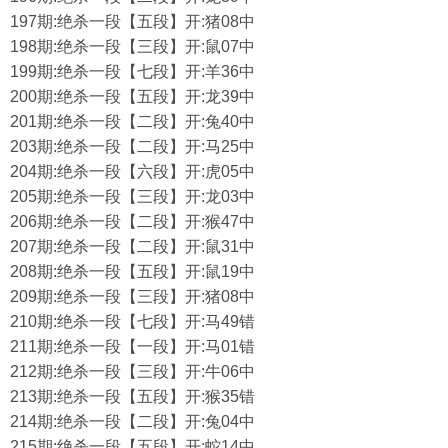
197期:绝杀一段【五段】开:猪08中
198期:绝杀一段【三段】开:鼠07中
199期:绝杀一段【七段】开:羊36中
200期:绝杀一段【五段】开:龙39中
201期:绝杀一段【二段】开:兔40
中
203期:绝杀一段【二段】开:马25中
204期:绝杀一段【六段】开:虎05中
205期:绝杀一段【三段】开:龙03中
206期:绝杀一段【二段】开:猴47中
207期:绝杀一段【二段】开:鼠31中
208期:绝杀一段【五段】开:鼠19中
209期:绝杀一段【三段】开:猪08中
210期:绝杀一段【七段】开:马49错
211期:绝杀一段【一段】开:马01错
212期:绝杀一段【三段】开:牛06中
213期:绝杀一段【五段】开:猴35错
214期:绝杀一段【二段】开:兔04中
215期:绝杀一段【五段】开:蛇14中