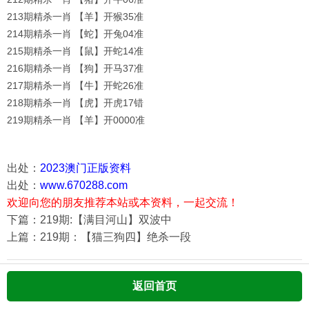
213期精杀一肖 【羊】开猴35准
214期精杀一肖 【蛇】开兔04准
215期精杀一肖 【鼠】开蛇14准
216期精杀一肖 【狗】开马37准
217期精杀一肖 【牛】开蛇26准
218期精杀一肖 【虎】开虎17错
219期精杀一肖 【羊】开0000准
出处：
2023澳门正版资料
出处：
www.670288.com
欢迎向您的朋友推荐本站或本资料，一起交流！
下篇：219期:【满目河山】双波中
上篇：219期：【猫三狗四】绝杀一段
返回首页