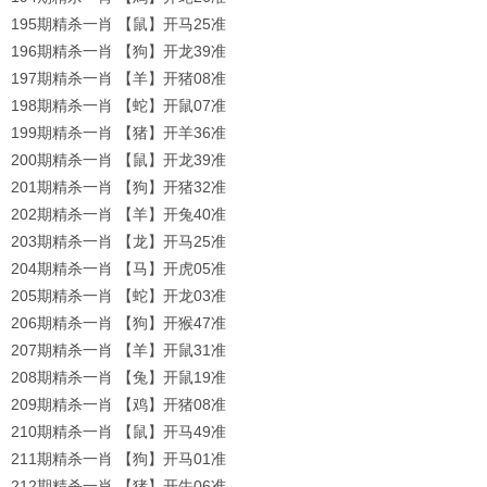
195期精杀一肖 【鼠】开马25准
196期精杀一肖 【狗】开龙39准
197期精杀一肖 【羊】开猪08准
198期精杀一肖 【蛇】开鼠07准
199期精杀一肖 【猪】开羊36准
200期精杀一肖 【鼠】开龙39准
201期精杀一肖 【狗】开猪32准
202期精杀一肖 【羊】开兔40准
203期精杀一肖 【龙】开马25准
204期精杀一肖 【马】开虎05准
205期精杀一肖 【蛇】开龙03准
206期精杀一肖 【狗】开猴47准
207期精杀一肖 【羊】开鼠31准
208期精杀一肖 【兔】开鼠19准
209期精杀一肖 【鸡】开猪08准
210期精杀一肖 【鼠】开马49准
211期精杀一肖 【狗】开马01准
212期精杀一肖 【猪】开牛06准