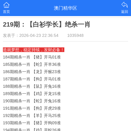
澳门精华区
首页
返回
219期：【白衫学长】绝杀一肖
发表于：2026-04-23 22:36:54
1035948
造就梦想，稳定持续，发财必备！
184期精杀一肖 【猪】开马01准
185期精杀一肖 【蛇】开羊36准
186期精杀一肖 【龙】开猴23准
187期精杀一肖 【狗】开马01准
188期精杀一肖 【鼠】开兔16准
189期精杀一肖 【鸡】开龙15准
190期精杀一肖 【蛇】开兔16准
191期精杀一肖 【狗】开虎29准
192期精杀一肖 【羊】开马25准
193期精杀一肖 【猪】开狗09准
194期精杀一肖 【鸡】开蛇26准