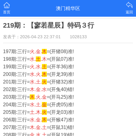
澳门精华区
首页
返回
219期：【寥若星辰】特码３行
发表于：2026-04-23 22:37:01
1028133
197期:三行=
火.金.
木
=(开猪08)准!
198期:三行=
水.
土
.木
=(开鼠07)准!
199期:三行=
火.水.
土
=(开羊36)准!
200期:三行=
水.火.
木
=(开龙39)准!
201期:三行=
水.土.
火
=(开猪32)准!
202期:三行=
木.金.水
=(开兔40)错!
203期:三行=
木
.火.金
=(开马25)准!
204期:三行=
水.土.
金
=(开虎05)准!
205期:三行=
土.木.
火
=(开龙03)准!
206期:三行=
水.金.
木
=(开猴47)准!
207期:三行=
木.金.土
=(开鼠31)错!
208期:三行=
金.水.土
=(开鼠19)错!