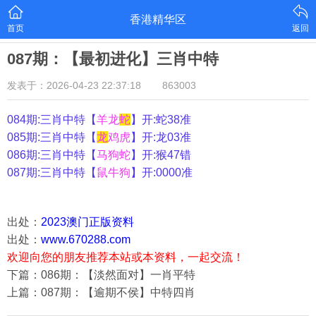
香港精华区
首页
返回
087期：【最初进化】三肖中特
发表于：2026-04-23 22:37:18
863003
084期:三肖中特【
羊龙
蛇
】开:蛇38准
085期:三肖中特【
龙
鸡虎
】开:龙03准
086期:三肖中特【
马狗蛇
】开:猴47错
087期:三肖中特【
鼠牛狗
】开:0000准
出处：
2023澳门正版资料
出处：
www.670288.com
欢迎向您的朋友推荐本站或本资料，一起交流！
下篇：086期：【淡然面对】一肖平特
上篇：087期：【逾期不侯】中特四肖