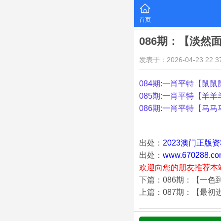
首页
086期：【淡然
发表于：2026-04-23 22:37
084期:一肖平特【鼠鼠
085期:一肖平特【羊羊羊
086期:一肖平特【马马
出处：
2023澳门正版
出处：
www.670288.co
欢迎向您的朋友推荐本
下篇：086期：【一色
上篇：087期：【最初