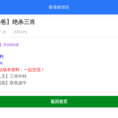
香港精华区
奶爸】绝杀三肖
:20
825476
】开0000准
资料
m
站或本资料，一起交流！
九天】三肖中特
到底】双色波中
返回首页