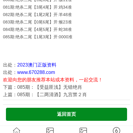
081期:绝杀二尾【3尾4
尾】开:鸡34准
082期:绝杀二尾【1尾2
尾】开:羊48准
083期:绝杀二尾【0尾6
尾】开:猴23准
084期:绝杀二尾【4尾5
尾】开:蛇38准
085期:绝杀二尾【1尾3尾】开:0000准
出处：
2023澳门正版资料
出处：
www.670288.com
欢迎向您的朋友推荐本站或本资料，一起交流！
下篇：085期：【受益匪浅】无错绝肖
上篇：085期：【二两清酒】九宫禁２肖
返回首页