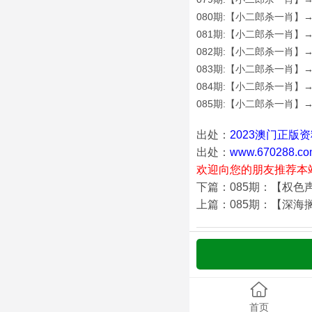
080期:【小二郎杀一肖】
081期:【小二郎杀一肖】
082期:【小二郎杀一肖】
083期:【小二郎杀一肖】
084期:【小二郎杀一肖】
085期:【小二郎杀一肖】
出处：
2023澳门正版
出处：
www.670288.co
欢迎向您的朋友推荐本
下篇：085期：【权色
上篇：085期：【深海
首页