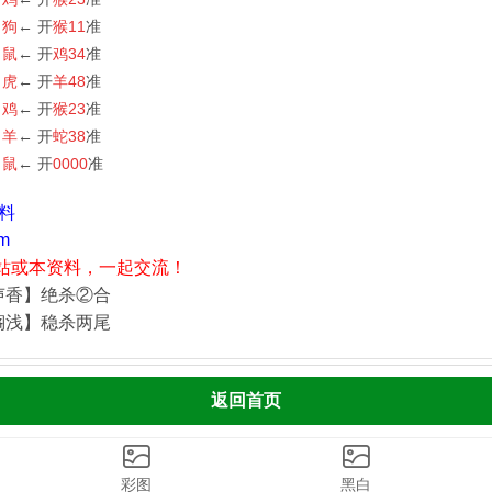
→
狗
← 开
猴11
准
→
鼠
← 开
鸡34
准
→
虎
← 开
羊48
准
→
鸡
← 开
猴23
准
→
羊
← 开
蛇38
准
→
鼠
← 开
0000
准
资料
m
站或本资料，一起交流！
声香】绝杀②合
搁浅】稳杀两尾
返回首页
彩图
黑白