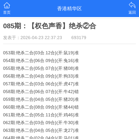
香港精华区
首页
返回
085期：【权色声香】绝杀②合
发表于：2026-04-23 22:37:23
693179
053期:绝杀二合{03合.12合}(开:鼠19)准
054期:绝杀二合{06合.09合}(开:兔16)准
055期:绝杀二合{05合.07合}(开:猪08)准
056期:绝杀二合{04合.09合}(开:狗33)准
057期:绝杀二合{03合.06合}(开:虎47)准
058期:绝杀二合{06合.07合}(开:牛42)错
059期:绝杀二合{04合.05合}(开:猪20)准
060期:绝杀二合{08合.09合}(开:猪44)错
061期:绝杀二合{05合.11合}(开:鸡46)准
062期:绝杀二合{03合.09合}(开:牛30)准
063期:绝杀二合{04合.05合}(开:龙27)准
064期:绝杀二合{02合.04合}(开:马01)准