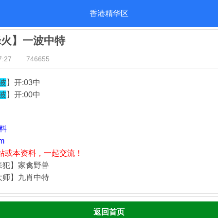
香港精华区
烽火】一波中特
:27
746655
波
】开:03中
波
】开:00中
资料
m
站或本资料，一起交流！
来犯】家禽野兽
大师】九肖中特
返回首页