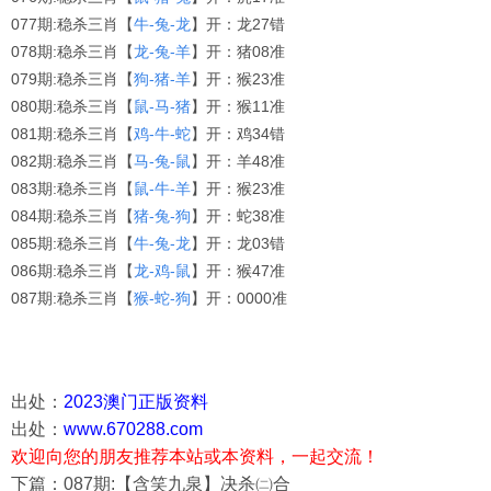
077期:稳杀三肖【
牛-兔-龙
】开：龙27错
078期:稳杀三肖【
龙-兔-羊
】开：猪08准
079期:稳杀三肖【
狗-猪-羊
】开：猴23准
080期:稳杀三肖【
鼠-马-猪
】开：猴11准
081期:稳杀三肖【
鸡-牛-蛇
】开：鸡34错
082期:稳杀三肖【
马-兔-鼠
】开：羊48准
083期:稳杀三肖【
鼠-牛-羊
】开：猴23准
084期:稳杀三肖【
猪-兔-狗
】开：蛇38准
085期:稳杀三肖【
牛-兔-龙
】开：龙03错
086期:稳杀三肖【
龙-鸡-鼠
】开：猴47准
087期:稳杀三肖【
猴-蛇-狗
】开：0000准
出处：
2023澳门正版资料
出处：
www.670288.com
欢迎向您的朋友推荐本站或本资料，一起交流！
下篇：087期:【含笑九泉】决杀㈡合