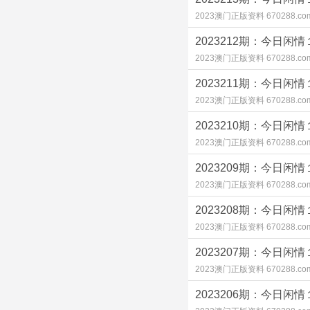
2023澳门正版资料 670288.co
2023212期：今日闲情
2023澳门正版资料 670288.co
2023211期：今日闲情
2023澳门正版资料 670288.co
2023210期：今日闲情
2023澳门正版资料 670288.co
2023209期：今日闲情
2023澳门正版资料 670288.co
2023208期：今日闲情
2023澳门正版资料 670288.co
2023207期：今日闲情
2023澳门正版资料 670288.co
2023206期：今日闲情