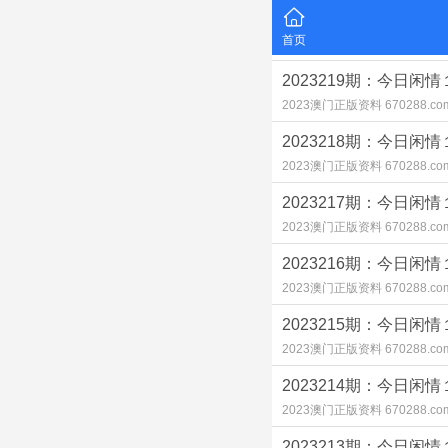
首页
2023219期：今日闲情
2023澳门正版资料 670288.co
2023218期：今日闲情
2023澳门正版资料 670288.co
2023217期：今日闲情
2023澳门正版资料 670288.co
2023216期：今日闲情
2023澳门正版资料 670288.co
2023215期：今日闲情
2023澳门正版资料 670288.co
2023214期：今日闲情
2023澳门正版资料 670288.co
2023213期：今日闲情