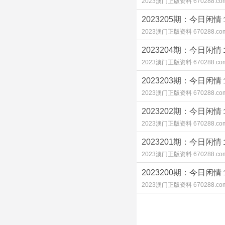
2023澳门正版资料 670288.co
2023205期：今日闲情
2023澳门正版资料 670288.co
2023204期：今日闲情
2023澳门正版资料 670288.co
2023203期：今日闲情
2023澳门正版资料 670288.co
2023202期：今日闲情
2023澳门正版资料 670288.co
2023201期：今日闲情
2023澳门正版资料 670288.co
2023200期：今日闲情
2023澳门正版资料 670288.co