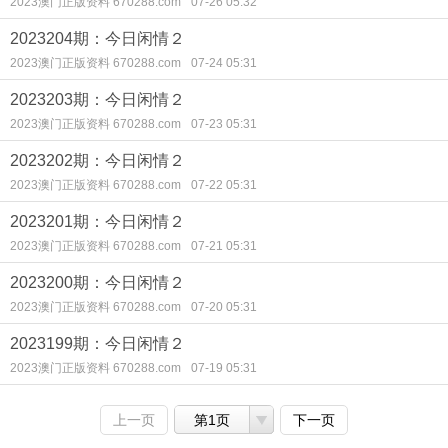
2023澳门正版资料 670288.com
07-26 05:32
2023204期：今日闲情２
2023澳门正版资料 670288.com
07-24 05:31
2023203期：今日闲情２
2023澳门正版资料 670288.com
07-23 05:31
2023202期：今日闲情２
2023澳门正版资料 670288.com
07-22 05:31
2023201期：今日闲情２
2023澳门正版资料 670288.com
07-21 05:31
2023200期：今日闲情２
2023澳门正版资料 670288.com
07-20 05:31
2023199期：今日闲情２
2023澳门正版资料 670288.com
07-19 05:31
上一页
第1页
下一页