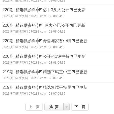
2023澳门正版资料 670288.com
08-08 04:32
220期: 精选供参料╬◤必中3头大公开◥已更新
2023澳门正版资料 670288.com
08-08 04:32
220期: 精选供参料╬◤TM大小已公开◥已更新
2023澳门正版资料 670288.com
08-08 04:32
220期: 精选供参料╬◤野兽与家畜中特◥已更新
2023澳门正版资料 670288.com
08-08 04:32
220期: 精选供参料╬◤公开※1波中特◥已更新
2023澳门正版资料 670288.com
08-08 04:32
219期: 精选供参料╬◤精选平码三中三◥已更新
2023澳门正版资料 670288.com
08-07 04:32
219期: 精选供参料╬◤精选复试平特尾◥已更新
2023澳门正版资料 670288.com
08-07 04:32
上一页
第1页
下一页