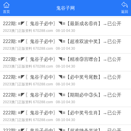
鬼谷子网
首页
返回
222期: ≡◤〖鬼谷子必中〗◥≡【最新成名⑥肖】→已公开
2023澳门正版资料 670288.com
08-10 04:30
222期: ≡◤〖鬼谷子必中〗◥≡【超准双波中奖】→已公开
2023澳门正版资料 670288.com
08-10 04:30
222期: ≡◤〖鬼谷子必中〗◥≡【精准⑨宫噤合】→已公开
2023澳门正版资料 670288.com
08-10 04:30
222期: ≡◤〖鬼谷子必中〗◥≡【必中奖号尾数】→已公开
2023澳门正版资料 670288.com
08-10 04:30
222期: ≡◤〖鬼谷子必中〗◥≡【期期必中③头】→已公开
2023澳门正版资料 670288.com
08-10 04:30
222期: ≡◤〖鬼谷子必中〗◥≡【必中奖号生肖】→已公开
2023澳门正版资料 670288.com
08-10 04:30
222期: ≡◤〖鬼谷子必中〗◥≡【超准绝杀半波】→已公开