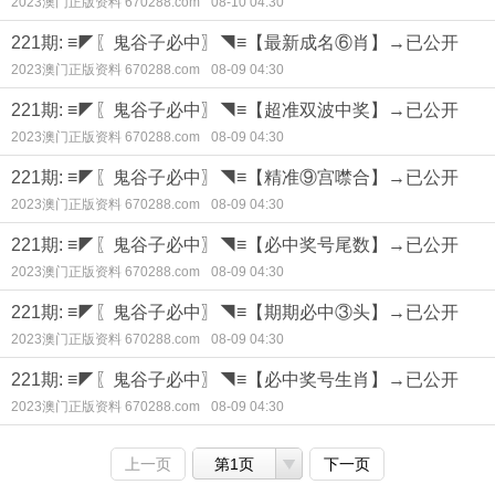
2023澳门正版资料 670288.com
08-10 04:30
221期: ≡◤〖鬼谷子必中〗◥≡【最新成名⑥肖】→已公开
2023澳门正版资料 670288.com
08-09 04:30
221期: ≡◤〖鬼谷子必中〗◥≡【超准双波中奖】→已公开
2023澳门正版资料 670288.com
08-09 04:30
221期: ≡◤〖鬼谷子必中〗◥≡【精准⑨宫噤合】→已公开
2023澳门正版资料 670288.com
08-09 04:30
221期: ≡◤〖鬼谷子必中〗◥≡【必中奖号尾数】→已公开
2023澳门正版资料 670288.com
08-09 04:30
221期: ≡◤〖鬼谷子必中〗◥≡【期期必中③头】→已公开
2023澳门正版资料 670288.com
08-09 04:30
221期: ≡◤〖鬼谷子必中〗◥≡【必中奖号生肖】→已公开
2023澳门正版资料 670288.com
08-09 04:30
上一页
第1页
下一页