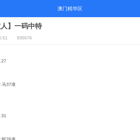
澳门精华区
友人】一码中特
:51
935676
.27
:马37准
.31
:蛇26准