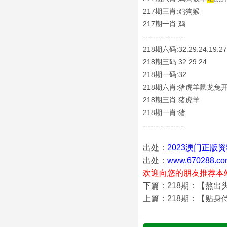
217期三肖:鸡狗猴
217期一肖:鸡
-----------------
218期六码:32.29.24.19.27
218期三码:
32.29.24
218期一码:32
218期六肖:猪虎羊鼠龙兔开:
218期三肖:猪虎羊
218期一肖:猪
-----------------
出处：
2023澳门正版
出处：
www.670288.co
欢迎向您的朋友推荐本
下篇：218期：【熬出
上篇：218期：【贴身