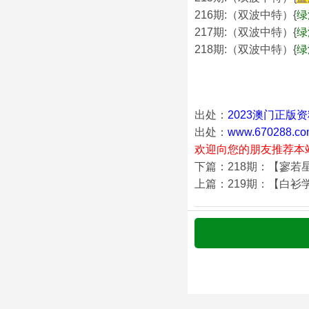
216期:（双波中特）{
绿
217期:（双波中特）{
绿
218期:（双波中特）{
绿
出处：
2023澳门正版
出处：
www.670288.co
欢迎向您的朋友推荐本
下篇：218期：【寥若
上篇：219期：【白衫