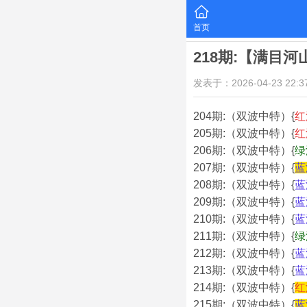
首页
218期:【满目
发表于：2026-04-23 22:37
204期:（双波中特）{
红
205期:（双波中特）{
红
206期:（双波中特）{
绿
207期:（双波中特）{
蓝
208期:（双波中特）{
蓝
209期:（双波中特）{
蓝
210期:（双波中特）{
蓝
211期:（双波中特）{
绿
212期:（双波中特）{
蓝
213期:（双波中特）{
蓝
214期:（双波中特）{
红
215期:（双波中特）{
蓝