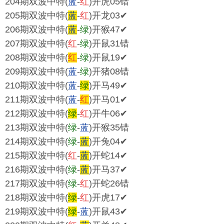
204期双波中特(
蓝
-
红
)开虎05错
205期双波中特(
蓝
-
红
)开龙03✔
206期双波中特(
蓝
-
绿
)开猴47✔
207期双波中特(
红
-
绿
)开鼠31错
208期双波中特(
红
-
绿
)开鼠19✔
209期双波中特(
蓝
-
绿
)开猪08错
210期双波中特(
蓝
-
绿
)开马49✔
211期双波中特(
蓝
-
红
)开马01✔
212期双波中特(
绿
-
红
)开牛06✔
213期双波中特(
绿
-
蓝
)开猴35错
214期双波中特(
绿
-
蓝
)开兔04✔
215期双波中特(
红
-
蓝
)开蛇14✔
216期双波中特(
绿
-
蓝
)开马37✔
217期双波中特(
绿
-
红
)开蛇26错
218期双波中特(
绿
-
红
)开虎17✔
219期双波中特(
绿
-
蓝
)开鼠43✔