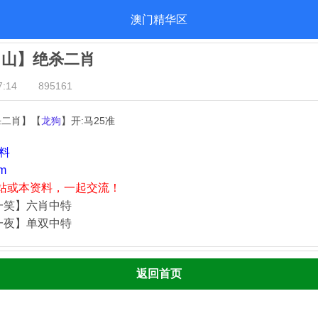
澳门精华区
出山】绝杀二肖
:14
895161
杀二肖】【
龙狗
】开:马25准
资料
m
站或本资料，一起交流！
一笑】六肖中特
一夜】单双中特
返回首页