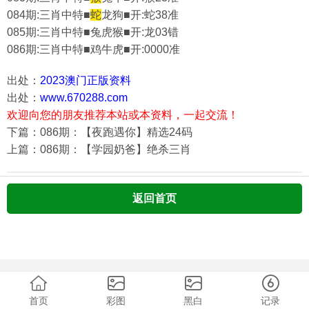
084期:三肖中特■
蛇
龙狗
■开:蛇38准
085期:三肖中特■兔虎猴
■开:龙03错
086期:三肖中特■鸡牛虎
■开:0000准
出处：
2023澳门正版资料
出处：
www.670288.com
欢迎向您的朋友推荐本站或本资料，一起交流！
下篇：086期：【夜跑遇你】精选24码
上篇：086期：【学园奶爸】绝杀三肖
返回首页
首页
彩图
黑白
记录