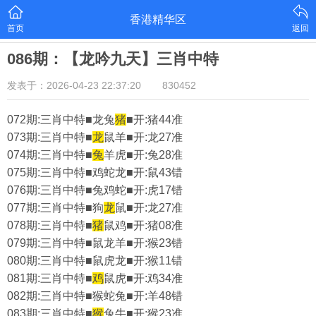
香港精华区
首页
返回
086期：【龙吟九天】三肖中特
发表于：2026-04-23 22:37:20
830452
072期:三肖中特■龙兔
猪
■开:猪44准
073期:三肖中特■
龙
鼠羊
■开:龙27准
074期:三肖中特■
兔
羊虎
■开:兔28准
075期:三肖中特■鸡蛇龙
■开:鼠43错
076期:三肖中特■兔鸡蛇
■开:虎17错
077期:三肖中特■狗
龙
鼠
■开:龙27准
078期:三肖中特■
猪
鼠鸡
■开:猪08准
079期:三肖中特■鼠龙羊
■开:猴23错
080期:三肖中特■鼠虎龙
■开:猴11错
081期:三肖中特■
鸡
鼠虎
■开:鸡34准
082期:三肖中特■猴蛇兔
■开:羊48错
083期:三肖中特■
猴
兔牛
■开:猴23准