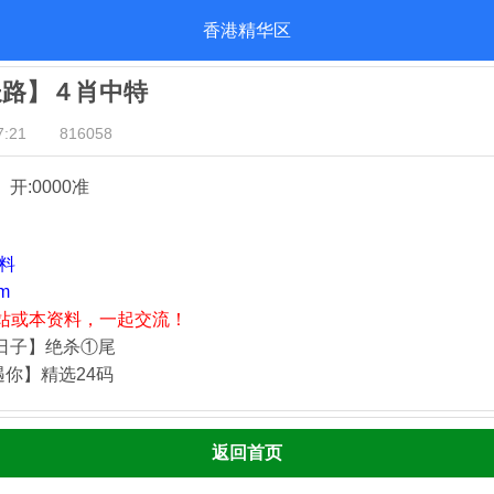
香港精华区
长路】４肖中特
:21
816058
』开:0000准
资料
m
站或本资料，一起交流！
静日子】绝杀①尾
遇你】精选24码
返回首页