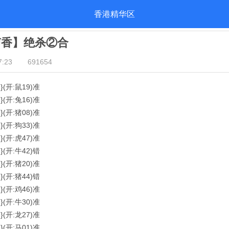
香港精华区
声香】绝杀②合
:23
691654
}(开:鼠19)准
}(开:兔16)准
}(开:猪08)准
}(开:狗33)准
}(开:虎47)准
}(开:牛42)错
}(开:猪20)准
}(开:猪44)错
}(开:鸡46)准
}(开:牛30)准
}(开:龙27)准
}(开:马01)准