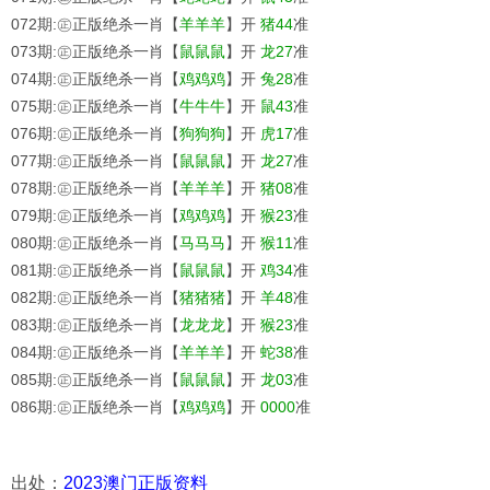
072期:㊣正版绝杀一肖【
羊羊羊
】开
猪44
准
073期:㊣正版绝杀一肖【
鼠鼠鼠
】开
龙27
准
074期:㊣正版绝杀一肖【
鸡鸡鸡
】开
兔28
准
075期:㊣正版绝杀一肖【
牛牛牛
】开
鼠43
准
076期:㊣正版绝杀一肖【
狗狗狗
】开
虎17
准
077期:㊣正版绝杀一肖【
鼠鼠鼠
】开
龙27
准
078期:㊣正版绝杀一肖【
羊羊羊
】开
猪08
准
079期:㊣正版绝杀一肖【
鸡鸡鸡
】开
猴23
准
080期:㊣正版绝杀一肖【
马马马
】开
猴11
准
081期:㊣正版绝杀一肖【
鼠鼠鼠
】开
鸡34
准
082期:㊣正版绝杀一肖【
猪猪猪
】开
羊48
准
083期:㊣正版绝杀一肖【
龙龙龙
】开
猴23
准
084期:㊣正版绝杀一肖【
羊羊羊
】开
蛇38
准
085期:㊣正版绝杀一肖【
鼠鼠鼠
】开
龙03
准
086期:㊣正版绝杀一肖【
鸡鸡鸡
】开
0000
准
出处：
2023澳门正版资料