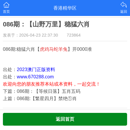
香港精华区
首页
返回
086期：【山野万里】稳猛六肖
发表于：2026-04-23 22:37:30
723864
086期:稳猛六肖【
虎鸡马蛇羊兔
】开0000准
出处：
2023澳门正版资料
出处：
www.670288.com
欢迎向您的朋友推荐本站或本资料，一起交流！
下篇：086期：【等候日落】五肖五码
上篇：086期:【繁星四月】禁绝①肖
返回首页