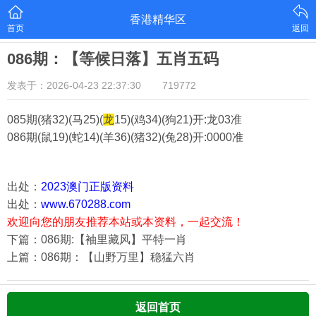
香港精华区
首页
返回
086期：【等候日落】五肖五码
发表于：2026-04-23 22:37:30
719772
085期(猪32)(马25)(
龙
15)(鸡34)(狗21)
开:龙03准
086期(鼠19)(蛇14)(羊36)(猪32)(兔28)
开:0000准
出处：
2023澳门正版资料
出处：
www.670288.com
欢迎向您的朋友推荐本站或本资料，一起交流！
下篇：086期:【袖里藏风】平特一肖
上篇：086期：【山野万里】稳猛六肖
返回首页