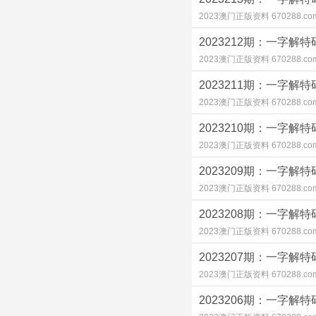
2023澳门正版资料 670288.co
2023212期：一字解特
2023澳门正版资料 670288.co
2023211期：一字解特
2023澳门正版资料 670288.co
2023210期：一字解特
2023澳门正版资料 670288.co
2023209期：一字解特
2023澳门正版资料 670288.co
2023208期：一字解特
2023澳门正版资料 670288.co
2023207期：一字解特
2023澳门正版资料 670288.co
2023206期：一字解特