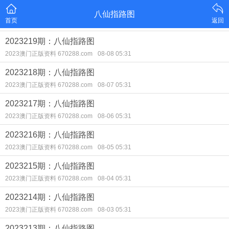
八仙指路图
首页
返回
2023219期：八仙指路图
2023澳门正版资料 670288.com
08-08 05:31
2023218期：八仙指路图
2023澳门正版资料 670288.com
08-07 05:31
2023217期：八仙指路图
2023澳门正版资料 670288.com
08-06 05:31
2023216期：八仙指路图
2023澳门正版资料 670288.com
08-05 05:31
2023215期：八仙指路图
2023澳门正版资料 670288.com
08-04 05:31
2023214期：八仙指路图
2023澳门正版资料 670288.com
08-03 05:31
2023213期：八仙指路图