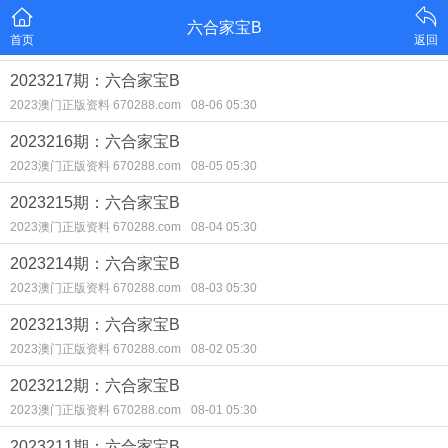
六合家宝B
首页
返回
2023217期：六合家宝B
2023澳门正版资料 670288.com
08-06 05:30
2023216期：六合家宝B
2023澳门正版资料 670288.com
08-05 05:30
2023215期：六合家宝B
2023澳门正版资料 670288.com
08-04 05:30
2023214期：六合家宝B
2023澳门正版资料 670288.com
08-03 05:30
2023213期：六合家宝B
2023澳门正版资料 670288.com
08-02 05:30
2023212期：六合家宝B
2023澳门正版资料 670288.com
08-01 05:30
2023211期：六合家宝B