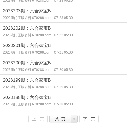
2023澳门正版资料 670288.com
07-24 05:30
2023203期：六合家宝B
2023澳门正版资料 670288.com
07-23 05:30
2023202期：六合家宝B
2023澳门正版资料 670288.com
07-22 05:30
2023201期：六合家宝B
2023澳门正版资料 670288.com
07-21 05:30
2023200期：六合家宝B
2023澳门正版资料 670288.com
07-20 05:30
2023199期：六合家宝B
2023澳门正版资料 670288.com
07-19 05:30
2023198期：六合家宝B
2023澳门正版资料 670288.com
07-18 05:30
上一页
第1页
下一页