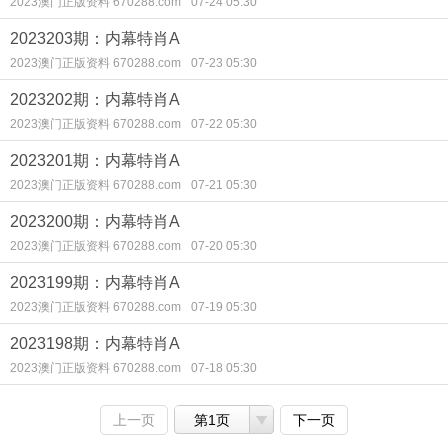
2023澳门正版资料 670288.com
07-24 05:30
2023203期：内幕特肖A
2023澳门正版资料 670288.com
07-23 05:30
2023202期：内幕特肖A
2023澳门正版资料 670288.com
07-22 05:30
2023201期：内幕特肖A
2023澳门正版资料 670288.com
07-21 05:30
2023200期：内幕特肖A
2023澳门正版资料 670288.com
07-20 05:30
2023199期：内幕特肖A
2023澳门正版资料 670288.com
07-19 05:30
2023198期：内幕特肖A
2023澳门正版资料 670288.com
07-18 05:30
上一页
第1页
下一页