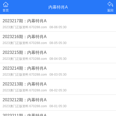
内幕特肖A
首页
返回
2023217期：内幕特肖A
2023澳门正版资料 670288.com
08-06 05:30
2023216期：内幕特肖A
2023澳门正版资料 670288.com
08-05 05:30
2023215期：内幕特肖A
2023澳门正版资料 670288.com
08-04 05:30
2023214期：内幕特肖A
2023澳门正版资料 670288.com
08-03 05:30
2023213期：内幕特肖A
2023澳门正版资料 670288.com
08-02 05:30
2023212期：内幕特肖A
2023澳门正版资料 670288.com
08-01 05:30
2023211期：内幕特肖A