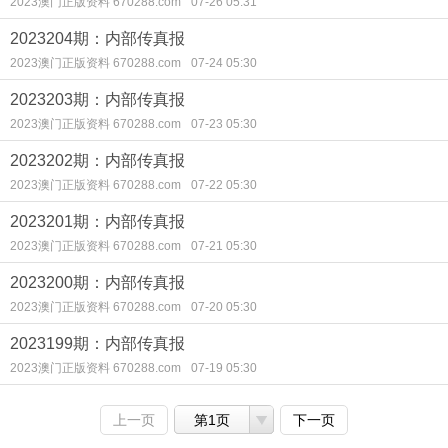
2023澳门正版资料 670288.com
07-26 05:31
2023204期：内部传真报
2023澳门正版资料 670288.com
07-24 05:30
2023203期：内部传真报
2023澳门正版资料 670288.com
07-23 05:30
2023202期：内部传真报
2023澳门正版资料 670288.com
07-22 05:30
2023201期：内部传真报
2023澳门正版资料 670288.com
07-21 05:30
2023200期：内部传真报
2023澳门正版资料 670288.com
07-20 05:30
2023199期：内部传真报
2023澳门正版资料 670288.com
07-19 05:30
上一页
第1页
下一页