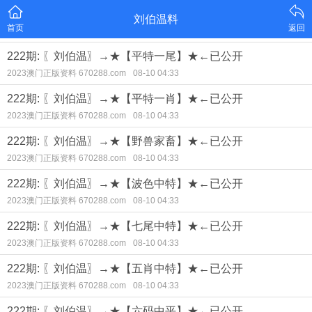
刘伯温料
首页
返回
222期: 〖刘伯温〗→★【平特一尾】★←已公开
2023澳门正版资料 670288.com
08-10 04:33
222期: 〖刘伯温〗→★【平特一肖】★←已公开
2023澳门正版资料 670288.com
08-10 04:33
222期: 〖刘伯温〗→★【野兽家畜】★←已公开
2023澳门正版资料 670288.com
08-10 04:33
222期: 〖刘伯温〗→★【波色中特】★←已公开
2023澳门正版资料 670288.com
08-10 04:33
222期: 〖刘伯温〗→★【七尾中特】★←已公开
2023澳门正版资料 670288.com
08-10 04:33
222期: 〖刘伯温〗→★【五肖中特】★←已公开
2023澳门正版资料 670288.com
08-10 04:33
222期: 〖刘伯温〗→★【六码中平】★←已公开