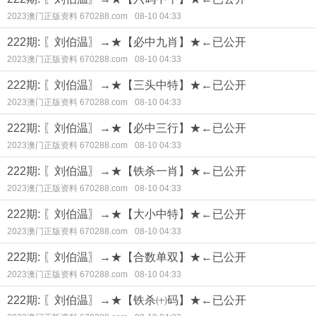
2023澳门正版资料 670288.com
08-10 04:33
222期: 〖刘伯温〗→★【必中九肖】★←已公开
2023澳门正版资料 670288.com
08-10 04:33
222期: 〖刘伯温〗→★【三头中特】★←已公开
2023澳门正版资料 670288.com
08-10 04:33
222期: 〖刘伯温〗→★【必中三行】★←已公开
2023澳门正版资料 670288.com
08-10 04:33
222期: 〖刘伯温〗→★【铁杀一肖】★←已公开
2023澳门正版资料 670288.com
08-10 04:33
222期: 〖刘伯温〗→★【大小中特】★←已公开
2023澳门正版资料 670288.com
08-10 04:33
222期: 〖刘伯温〗→★【合数单双】★←已公开
2023澳门正版资料 670288.com
08-10 04:33
222期: 〖刘伯温〗→★【铁杀㈩码】★←已公开