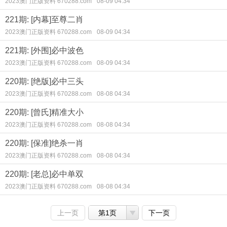
2023澳门正版资料 670288.com
08-09 04:34
221期: [内幕]至尊二肖
2023澳门正版资料 670288.com
08-09 04:34
221期: [外围]必中波色
2023澳门正版资料 670288.com
08-09 04:34
220期: [绝版]必中三头
2023澳门正版资料 670288.com
08-08 04:34
220期: [曾氏]精准大小
2023澳门正版资料 670288.com
08-08 04:34
220期: [保准]绝杀一肖
2023澳门正版资料 670288.com
08-08 04:34
220期: [老总]必中单双
2023澳门正版资料 670288.com
08-08 04:34
上一页
第1页
下一页