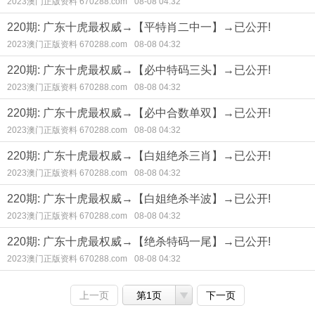
2023澳门正版资料 670288.com
08-08 04:32
220期: 广东十虎最权威→【平特肖二中一】→已公开!
2023澳门正版资料 670288.com
08-08 04:32
220期: 广东十虎最权威→【必中特码三头】→已公开!
2023澳门正版资料 670288.com
08-08 04:32
220期: 广东十虎最权威→【必中合数单双】→已公开!
2023澳门正版资料 670288.com
08-08 04:32
220期: 广东十虎最权威→【白姐绝杀三肖】→已公开!
2023澳门正版资料 670288.com
08-08 04:32
220期: 广东十虎最权威→【白姐绝杀半波】→已公开!
2023澳门正版资料 670288.com
08-08 04:32
220期: 广东十虎最权威→【绝杀特码一尾】→已公开!
2023澳门正版资料 670288.com
08-08 04:32
上一页
第1页
下一页