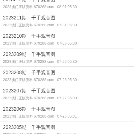
2023澳门正版资料 670288.com
08-01 05:30
2023211期：千手观音图
2023澳门正版资料 670288.com
07-31 05:30
2023210期：千手观音图
2023澳门正版资料 670288.com
07-30 05:30
2023209期：千手观音图
2023澳门正版资料 670288.com
07-29 05:30
2023208期：千手观音图
2023澳门正版资料 670288.com
07-28 05:30
2023207期：千手观音图
2023澳门正版资料 670288.com
07-27 05:30
2023206期：千手观音图
2023澳门正版资料 670288.com
07-26 05:31
2023205期：千手观音图