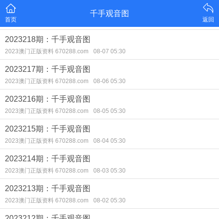
千手观音图
首页
返回
2023218期：千手观音图
2023澳门正版资料 670288.com
08-07 05:30
2023217期：千手观音图
2023澳门正版资料 670288.com
08-06 05:30
2023216期：千手观音图
2023澳门正版资料 670288.com
08-05 05:30
2023215期：千手观音图
2023澳门正版资料 670288.com
08-04 05:30
2023214期：千手观音图
2023澳门正版资料 670288.com
08-03 05:30
2023213期：千手观音图
2023澳门正版资料 670288.com
08-02 05:30
2023212期：千手观音图