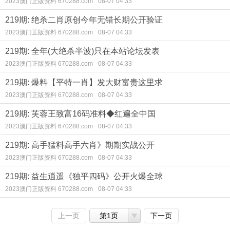
2023澳门正版资料 670288.com
08-07 04:33
219期: 绝杀二肖原创今年无错长期公开验证
2023澳门正版资料 670288.com
08-07 04:33
219期: 全年(大绝杀半波)只在本站论坛发表
2023澳门正版资料 670288.com
08-07 04:33
219期: 爆料【平特一肖】发大财富贵这里求
2023澳门正版资料 670288.com
08-07 04:33
219期: 芙蓉王致富16码准料◆红遍全中国
2023澳门正版资料 670288.com
08-07 04:33
219期: 高手猛料高手六肖》期期实战公开
2023澳门正版资料 670288.com
08-07 04:33
219期: 益生逍遥《独平四码》公开火爆全球
2023澳门正版资料 670288.com
08-07 04:33
上一页
第1页
下一页