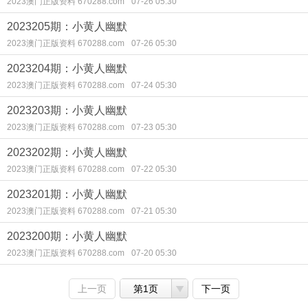
2023澳门正版资料 670288.com
07-26 05:30
2023205期：小黄人幽默
2023澳门正版资料 670288.com
07-26 05:30
2023204期：小黄人幽默
2023澳门正版资料 670288.com
07-24 05:30
2023203期：小黄人幽默
2023澳门正版资料 670288.com
07-23 05:30
2023202期：小黄人幽默
2023澳门正版资料 670288.com
07-22 05:30
2023201期：小黄人幽默
2023澳门正版资料 670288.com
07-21 05:30
2023200期：小黄人幽默
2023澳门正版资料 670288.com
07-20 05:30
上一页
第1页
下一页