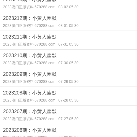
2023澳门正版资料 670288.com
08-02 05:30
2023212期：小黄人幽默
2023澳门正版资料 670288.com
08-01 05:30
2023211期：小黄人幽默
2023澳门正版资料 670288.com
07-31 05:30
2023210期：小黄人幽默
2023澳门正版资料 670288.com
07-30 05:30
2023209期：小黄人幽默
2023澳门正版资料 670288.com
07-29 05:30
2023208期：小黄人幽默
2023澳门正版资料 670288.com
07-28 05:30
2023207期：小黄人幽默
2023澳门正版资料 670288.com
07-27 05:30
2023206期：小黄人幽默