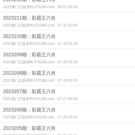
2023澳门正版资料 670288.com
08-01 05:30
2023211期：彩霸王六肖
2023澳门正版资料 670288.com
07-31 05:30
2023210期：彩霸王六肖
2023澳门正版资料 670288.com
07-30 05:30
2023209期：彩霸王六肖
2023澳门正版资料 670288.com
07-29 05:30
2023208期：彩霸王六肖
2023澳门正版资料 670288.com
07-28 05:30
2023207期：彩霸王六肖
2023澳门正版资料 670288.com
07-27 05:30
2023206期：彩霸王六肖
2023澳门正版资料 670288.com
07-26 05:31
2023205期：彩霸王六肖