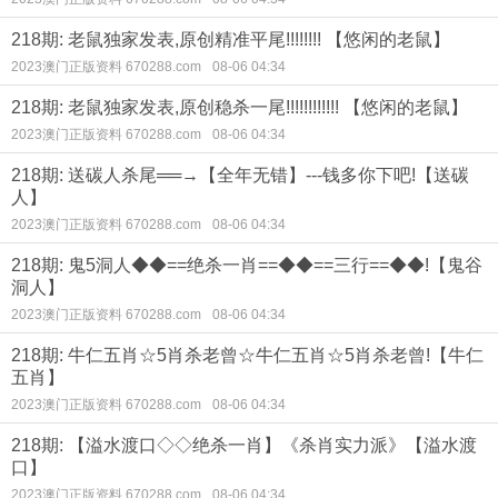
218期: 老鼠独家发表,原创精准平尾!!!!!!!! 【悠闲的老鼠】
2023澳门正版资料 670288.com
08-06 04:34
218期: 老鼠独家发表,原创稳杀一尾!!!!!!!!!!!! 【悠闲的老鼠】
2023澳门正版资料 670288.com
08-06 04:34
218期: 送碳人杀尾══→【全年无错】---钱多你下吧!【送碳
人】
2023澳门正版资料 670288.com
08-06 04:34
218期: 鬼5洞人◆◆==绝杀一肖==◆◆==三行==◆◆!【鬼谷
洞人】
2023澳门正版资料 670288.com
08-06 04:34
218期: 牛仁五肖☆5肖杀老曾☆牛仁五肖☆5肖杀老曾!【牛仁
五肖】
2023澳门正版资料 670288.com
08-06 04:34
218期: 【溢水渡口◇◇绝杀一肖】《杀肖实力派》【溢水渡
口】
2023澳门正版资料 670288.com
08-06 04:34