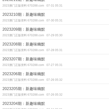
2023澳门正版资料 670288.com
07-31 05:31
2023210期：新趣味幽默
2023澳门正版资料 670288.com
07-30 05:31
2023209期：新趣味幽默
2023澳门正版资料 670288.com
07-29 05:30
2023208期：新趣味幽默
2023澳门正版资料 670288.com
07-28 05:31
2023207期：新趣味幽默
2023澳门正版资料 670288.com
07-27 05:31
2023206期：新趣味幽默
2023澳门正版资料 670288.com
07-26 05:32
2023205期：新趣味幽默
2023澳门正版资料 670288.com
07-26 05:32
2023204期：新趣味幽默