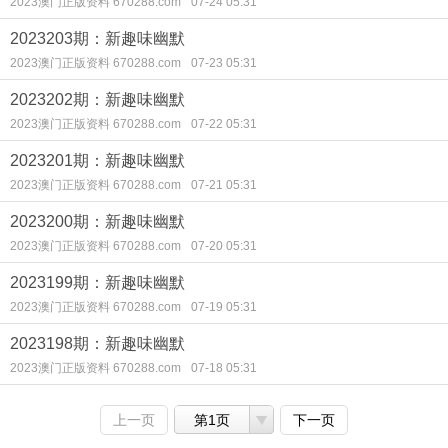
2023澳门正版资料 670288.com
07-24 05:31
2023203期：新趣味幽默
2023澳门正版资料 670288.com
07-23 05:31
2023202期：新趣味幽默
2023澳门正版资料 670288.com
07-22 05:31
2023201期：新趣味幽默
2023澳门正版资料 670288.com
07-21 05:31
2023200期：新趣味幽默
2023澳门正版资料 670288.com
07-20 05:31
2023199期：新趣味幽默
2023澳门正版资料 670288.com
07-19 05:31
2023198期：新趣味幽默
2023澳门正版资料 670288.com
07-18 05:31
上一页
第1页
下一页