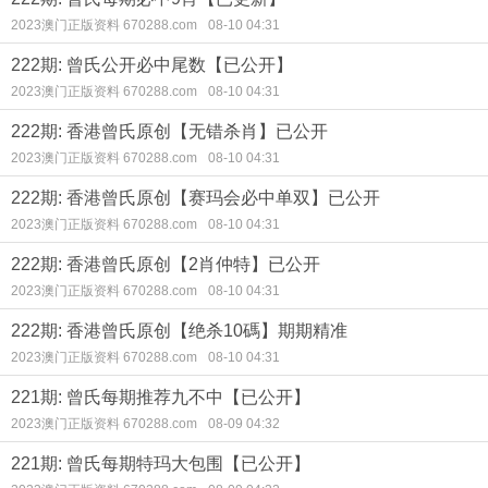
2023澳门正版资料 670288.com
08-10 04:31
222期: 曾氏公开必中尾数【已公开】
2023澳门正版资料 670288.com
08-10 04:31
222期: 香港曾氏原创【无错杀肖】已公开
2023澳门正版资料 670288.com
08-10 04:31
222期: 香港曾氏原创【赛玛会必中单双】已公开
2023澳门正版资料 670288.com
08-10 04:31
222期: 香港曾氏原创【2肖仲特】已公开
2023澳门正版资料 670288.com
08-10 04:31
222期: 香港曾氏原创【绝杀10碼】期期精准
2023澳门正版资料 670288.com
08-10 04:31
221期: 曾氏每期推荐九不中【已公开】
2023澳门正版资料 670288.com
08-09 04:32
221期: 曾氏每期特玛大包围【已公开】