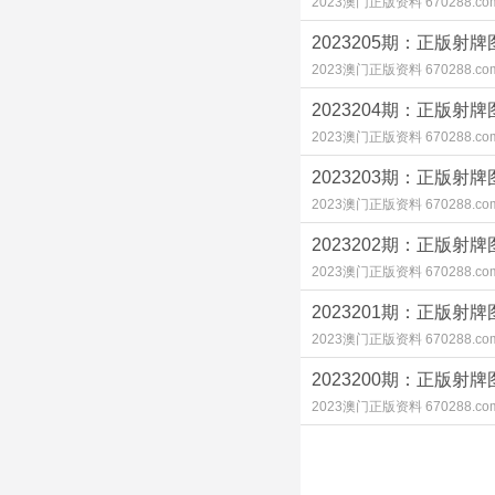
2023澳门正版资料 670288.co
2023205期：正版射牌
2023澳门正版资料 670288.co
2023204期：正版射牌
2023澳门正版资料 670288.co
2023203期：正版射牌
2023澳门正版资料 670288.co
2023202期：正版射牌
2023澳门正版资料 670288.co
2023201期：正版射牌
2023澳门正版资料 670288.co
2023200期：正版射牌
2023澳门正版资料 670288.co