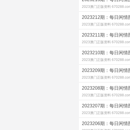
2023澳门正版资料 670288.co
2023212期：每日闲情
2023澳门正版资料 670288.co
2023211期：每日闲情
2023澳门正版资料 670288.co
2023210期：每日闲情
2023澳门正版资料 670288.co
2023209期：每日闲情
2023澳门正版资料 670288.co
2023208期：每日闲情
2023澳门正版资料 670288.co
2023207期：每日闲情
2023澳门正版资料 670288.co
2023206期：每日闲情