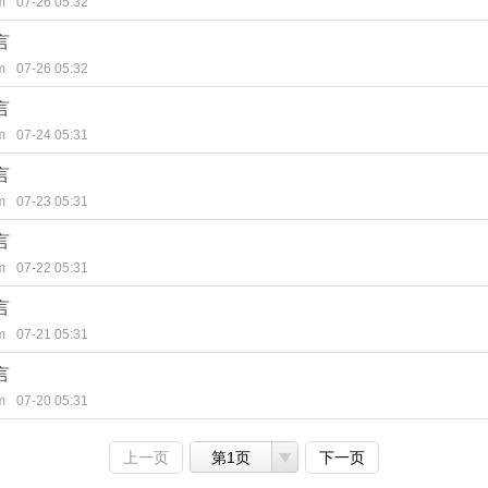
m
07-26 05:32
言
m
07-26 05:32
言
m
07-24 05:31
言
m
07-23 05:31
言
m
07-22 05:31
言
m
07-21 05:31
言
m
07-20 05:31
上一页
第1页
下一页