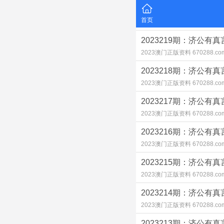
首页
2023219期：济公有真
2023澳门正版资料 670288.co
2023218期：济公有真
2023澳门正版资料 670288.co
2023217期：济公有真
2023澳门正版资料 670288.co
2023216期：济公有真
2023澳门正版资料 670288.co
2023215期：济公有真
2023澳门正版资料 670288.co
2023214期：济公有真
2023澳门正版资料 670288.co
2023213期：济公有真