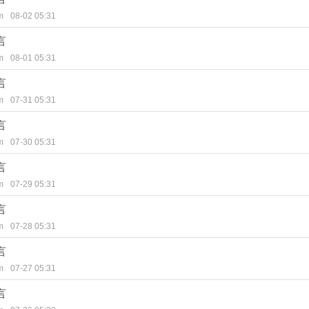
m
08-02 05:31
言
m
08-01 05:31
言
m
07-31 05:31
言
m
07-30 05:31
言
m
07-29 05:31
言
m
07-28 05:31
言
m
07-27 05:31
言