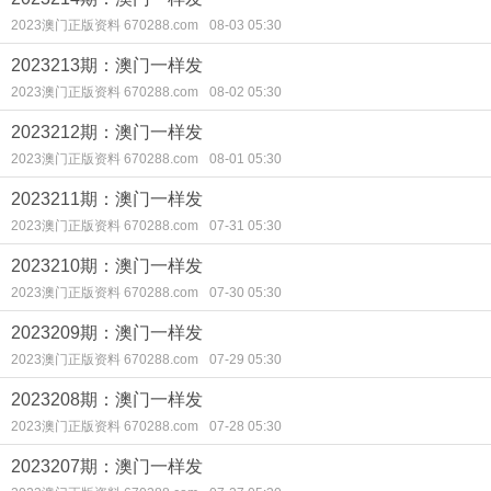
2023澳门正版资料 670288.com
08-03 05:30
2023213期：澳门一样发
2023澳门正版资料 670288.com
08-02 05:30
2023212期：澳门一样发
2023澳门正版资料 670288.com
08-01 05:30
2023211期：澳门一样发
2023澳门正版资料 670288.com
07-31 05:30
2023210期：澳门一样发
2023澳门正版资料 670288.com
07-30 05:30
2023209期：澳门一样发
2023澳门正版资料 670288.com
07-29 05:30
2023208期：澳门一样发
2023澳门正版资料 670288.com
07-28 05:30
2023207期：澳门一样发