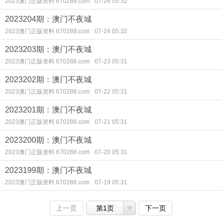
2023澳门正版资料 670288.com
07-26 05:32
2023204期：澳门不夜城
2023澳门正版资料 670288.com
07-24 05:32
2023203期：澳门不夜城
2023澳门正版资料 670288.com
07-23 05:31
2023202期：澳门不夜城
2023澳门正版资料 670288.com
07-22 05:31
2023201期：澳门不夜城
2023澳门正版资料 670288.com
07-21 05:31
2023200期：澳门不夜城
2023澳门正版资料 670288.com
07-20 05:31
2023199期：澳门不夜城
2023澳门正版资料 670288.com
07-19 05:31
上一页
第1页
下一页