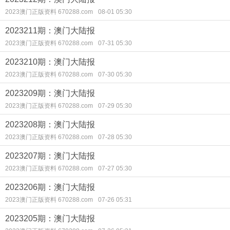
2023澳门正版资料 670288.com
08-01 05:30
2023211期：澳门大陆报
2023澳门正版资料 670288.com
07-31 05:30
2023210期：澳门大陆报
2023澳门正版资料 670288.com
07-30 05:30
2023209期：澳门大陆报
2023澳门正版资料 670288.com
07-29 05:30
2023208期：澳门大陆报
2023澳门正版资料 670288.com
07-28 05:30
2023207期：澳门大陆报
2023澳门正版资料 670288.com
07-27 05:30
2023206期：澳门大陆报
2023澳门正版资料 670288.com
07-26 05:31
2023205期：澳门大陆报