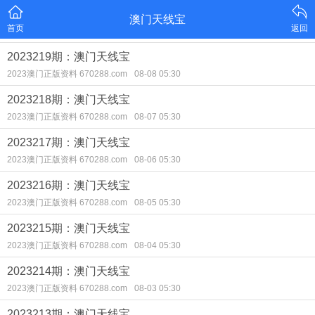
澳门天线宝
首页
返回
2023219期：澳门天线宝
2023澳门正版资料 670288.com
08-08 05:30
2023218期：澳门天线宝
2023澳门正版资料 670288.com
08-07 05:30
2023217期：澳门天线宝
2023澳门正版资料 670288.com
08-06 05:30
2023216期：澳门天线宝
2023澳门正版资料 670288.com
08-05 05:30
2023215期：澳门天线宝
2023澳门正版资料 670288.com
08-04 05:30
2023214期：澳门天线宝
2023澳门正版资料 670288.com
08-03 05:30
2023213期：澳门天线宝