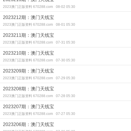
2023澳门正版资料 670288.com
08-02 05:30
2023212期：澳门天线宝
2023澳门正版资料 670288.com
08-01 05:30
2023211期：澳门天线宝
2023澳门正版资料 670288.com
07-31 05:30
2023210期：澳门天线宝
2023澳门正版资料 670288.com
07-30 05:30
2023209期：澳门天线宝
2023澳门正版资料 670288.com
07-29 05:30
2023208期：澳门天线宝
2023澳门正版资料 670288.com
07-28 05:30
2023207期：澳门天线宝
2023澳门正版资料 670288.com
07-27 05:30
2023206期：澳门天线宝