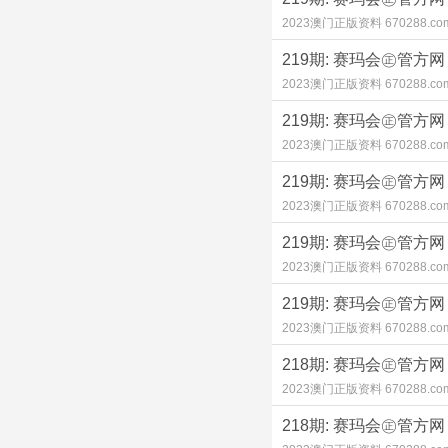
2023澳门正版资料 670288.co
219期: 赛玛会㊣管
2023澳门正版资料 670288.co
219期: 赛玛会㊣管方
2023澳门正版资料 670288.co
219期: 赛玛会㊣管方
2023澳门正版资料 670288.co
219期: 赛玛会㊣管方
2023澳门正版资料 670288.co
219期: 赛玛会㊣管
2023澳门正版资料 670288.co
218期: 赛玛会㊣管
2023澳门正版资料 670288.co
218期: 赛玛会㊣管