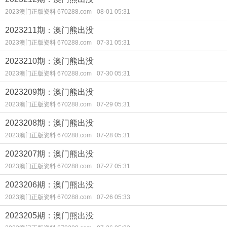
2023澳门正版资料 670288.com
08-01 05:31
2023211期：澳门熊出没
2023澳门正版资料 670288.com
07-31 05:31
2023210期：澳门熊出没
2023澳门正版资料 670288.com
07-30 05:31
2023209期：澳门熊出没
2023澳门正版资料 670288.com
07-29 05:31
2023208期：澳门熊出没
2023澳门正版资料 670288.com
07-28 05:31
2023207期：澳门熊出没
2023澳门正版资料 670288.com
07-27 05:31
2023206期：澳门熊出没
2023澳门正版资料 670288.com
07-26 05:33
2023205期：澳门熊出没