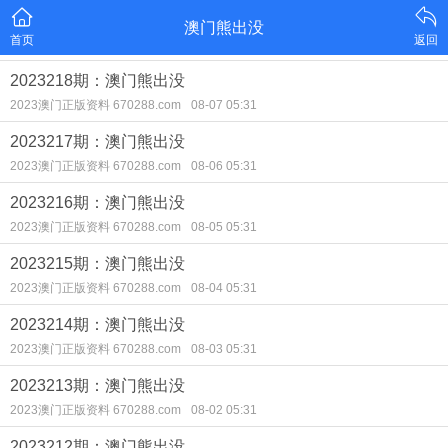
澳门熊出没
首页
返回
2023218期：澳门熊出没
2023澳门正版资料 670288.com
08-07 05:31
2023217期：澳门熊出没
2023澳门正版资料 670288.com
08-06 05:31
2023216期：澳门熊出没
2023澳门正版资料 670288.com
08-05 05:31
2023215期：澳门熊出没
2023澳门正版资料 670288.com
08-04 05:31
2023214期：澳门熊出没
2023澳门正版资料 670288.com
08-03 05:31
2023213期：澳门熊出没
2023澳门正版资料 670288.com
08-02 05:31
2023212期：澳门熊出没